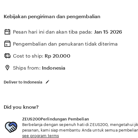
Kebijakan pengiriman dan pengembalian
Pesan hari ini dan akan tiba pada:
Jan 15 2026
Pengembalian dan penukaran tidak diterima
Cost to ship:
Rp
20.000
Ships from:
Indonesia
Deliver to Indonesia
Did you know?
ZEUS200Perlindungan Pembelian
Berbelanja dengan sepenuh hati di ZEUS200, mengetahui jik
pesanan, kami siap membantu Anda untuk semua pembelia
see program terms