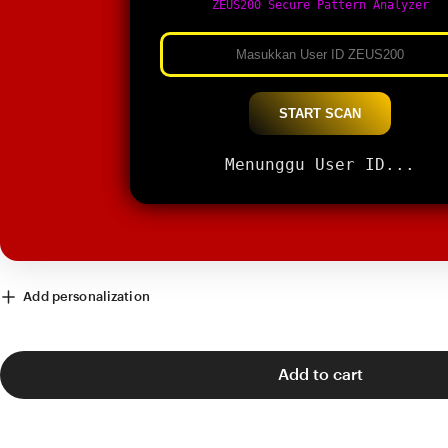
ZEUS200 Secure Pattern Analyzer
START SCAN
Menunggu User ID...
Add personalization
Add to cart