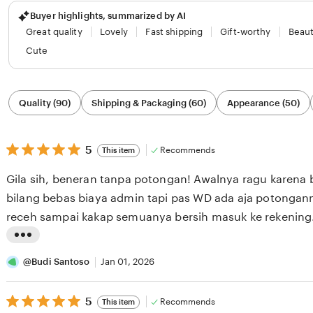
Buyer highlights, summarized by AI
Great quality
Lovely
Fast shipping
Gift-worthy
Beaut
Cute
Filter
Quality (90)
Shipping & Packaging (60)
Appearance (50)
by
category
5
5
Recommends
This item
out
of
Gila sih, beneran tanpa potongan! Awalnya ragu karena 
5
stars
bilang bebas biaya admin tapi pas WD ada aja potonga
receh sampai kakap semuanya bersih masuk ke rekening
juga nggak pakai lama, hitungan detik langsung gas main
L
yang nyari kenyamanan!
i
@Budi Santoso
Jan 01, 2026
s
5
t
5
Recommends
This item
out