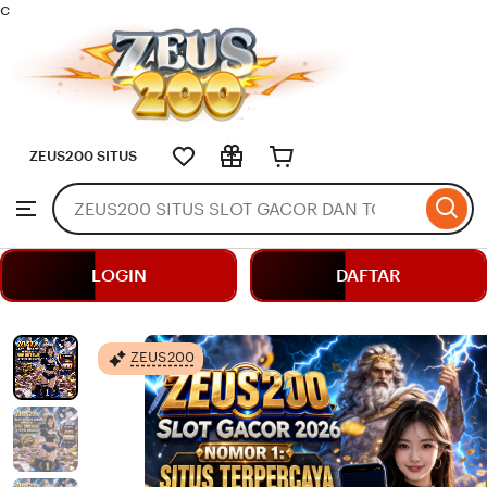
c
ZEUS200
Skip
to
ZEUS200 SITUS
ontent
Search
Browse
for
items
or
LOGIN
DAFTAR
shops
ZEUS200