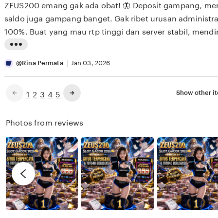
of
ZEUS200 emang gak ada obat! 🦋 Deposit gampang, me
5
a
b
n
stars
saldo juga gampang banget. Gak ribet urusan administrasi
n
y
g
100%. Buat yang mau rtp tinggi dan server stabil, mend
t
@
r
sini aja. Gacor parah, bosku!
o
A
e
L
s
n
v
i
@Rina Permata
Jan 03, 2026
o
d
i
s
i
e
t
Previous
Next
Show other i
1
2
3
4
5
page
page
W
w
i
i
b
n
Photos from reviews
j
y
g
a
@
r
y
S
e
a
i
v
t
i
i
e
A
w